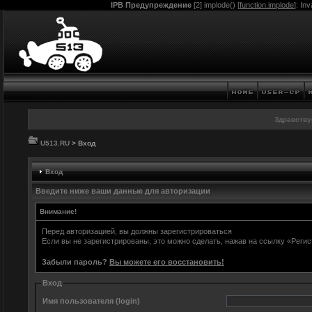
IPB Предупреждение
[2] implode() [
function.implode
]: In
Здравству
U513.RU
> Вход
Вход
Введите ниже ваши данные для авторизации
Внимание!
Перед авторизацией, вы должны зарегистрироваться
Если вы не зарегистрированы, это можно сделать, нажав на ссылку «Реги
Забыли пароль?
Вы можете его восстановить!
Вход
Имя пользователя (login)