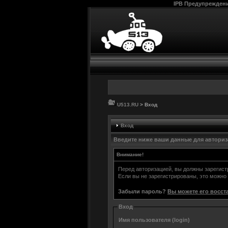
IPB Предупрежден
U513.RU
> Вход
Вход
Введите ниже ваши данные для автори
Внимание!
Перед авторизацией, вы должны зарегис
Если вы не зарегистрированы, это можно
Забыли пароль?
Вы можете его восст
Вход
Имя пользователя (login)