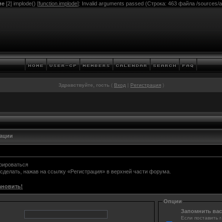
ие
[2] implode() [
function.implode
]: Invalid arguments passed (Строка: 463 файла /sources/ac
Здравствуйте, гость
(
Вход
|
Регистрация
)
зации
трироваться
 сделать, нажав на ссылку «Регистрация» в верхней части форума.
ановить!
Опции
Запомнить вас
Если поставить г