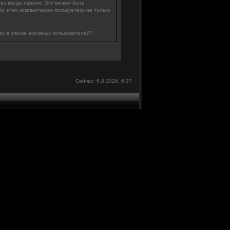
без ввода пароля. Это может быть
ли этим компьютером пользуетесь не только
ас в списке активных пользователей?
Сейчас: 6.8.2026, 6:27