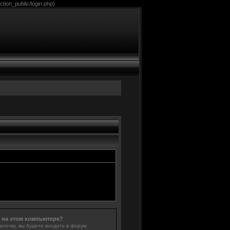
tion_public/login.php)
 на этом компьютере?
алочку, вы будете входить в форум