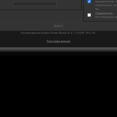
автоматически, 
небезопасно, ес
вы.
Скрытность
Не отображать в
Русская версия
Invision Power Board
v2.1.7 © 2026 IPS, Inc.
Текстовая версия