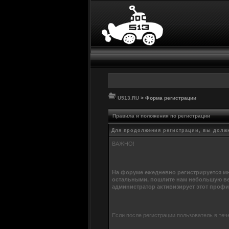
U513.RU
> Форма регистрации
Правила и положения по регистрации
Для продолжения регистрации, вы долж
ВАЖНО!
На форуме ежедневно регистрируется мн
остальными, пошлите нам небольшую ве
администратор активизирует этот профи
Если после регистрации пользователь в теч