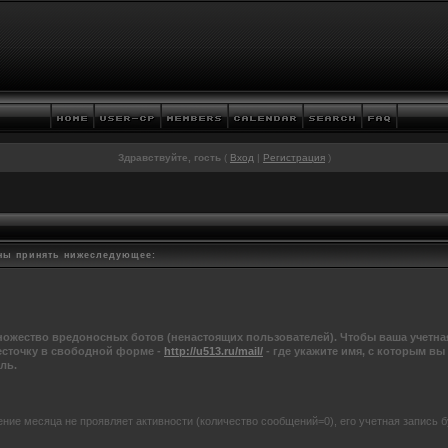
Здравствуйте, гость
(
Вход
|
Регистрация
)
ны принять нижеследующее:
ожество вредоносных ботов (ненастоящих пользователей). Чтобы ваша учетная
сточку в свободной форме -
http://u513.ru/mail/
- где укажите имя, с которым вы
ль.
ение месяца не проявляет активности (количество сообщений=0), его учетная запись б