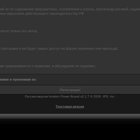
й не по содержанию форума/темы, оскорбления и угрозы, пропаганда расовой, нацио
иные нарушения действующего законодательства РФ
есет только его автор.
траторами и им будет закрыт доступ на форум (временно или навсегда).
же приравнивается к правилам, и обсуждению не подлежит.
виями и принимаю их
Русская версия
Invision Power Board
v2.1.7 © 2026 IPS, Inc.
Текстовая версия