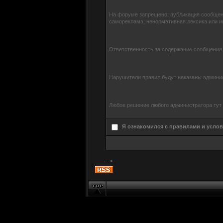
На форуме запрещено: публикация сообщени
самореклама; ненормативная лексика или 
Ответственность за содержание сообщения н
Нарушители правил будут наказаны админис
Любое решение любого администратора тут 
Я ознакомился с правилами и усло
-->