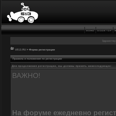
Здравству
U513.RU
> Форма регистрации
Правила и положения по регистрации
Для продолжения регистрации, вы должны принять нижеследующее:
ВАЖНО!
На форуме ежедневно регис