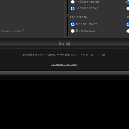
и более старые
и более новые
Где искать
О
В сообщениях
В заголовках
и подкатегорию?
Русская версия
Invision Power Board
v2.1.7 © 2026 IPS, Inc.
Текстовая версия