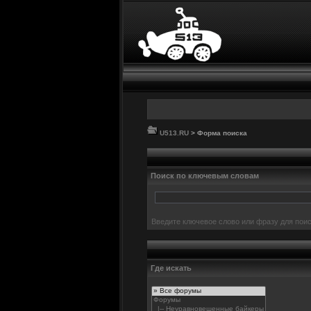
U513.RU
> Форма поиска
Поиск по ключевым словам
Введите ключевое слово или фразу для поис
Где искать