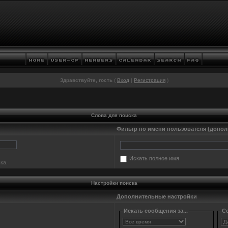
Здравствуйте, гость
(
Вход
|
Регистрация
)
Слова для поиска
Фильтр по имени пользователя (допол
Искать полное имя
ка.
Настройки поиска
Дополнительные настройки
Искать сообщения за...
Со