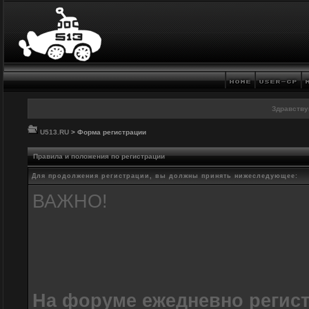
Здравству
U513.RU
> Форма регистрации
Правила и положения по регистрации
Для продолжения регистрации, вы должны принять нижеследующее:
ВАЖНО!
На форуме ежедневно регис