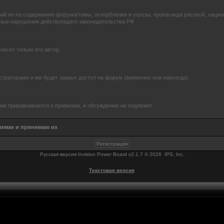
й не по содержанию форума/темы, оскорбления и угрозы, пропаганда расовой, нацио
иные нарушения действующего законодательства РФ
есет только его автор.
траторами и им будет закрыт доступ на форум (временно или навсегда).
же приравнивается к правилам, и обсуждению не подлежит.
виями и принимаю их
Русская версия
Invision Power Board
v2.1.7 © 2026 IPS, Inc.
Текстовая версия