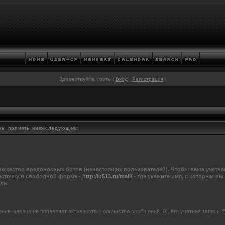
Здравствуйте, гость
(
Вход
|
Регистрация
)
ны принять нижеследующее:
ожество вредоносных ботов (ненастоящих пользователей). Чтобы ваша учетная
сточку в свободной форме -
http://u513.ru/mail/
- где укажите имя, с которым вы
ль.
ение месяца не проявляет активности (количество сообщений=0), его учетная запись б