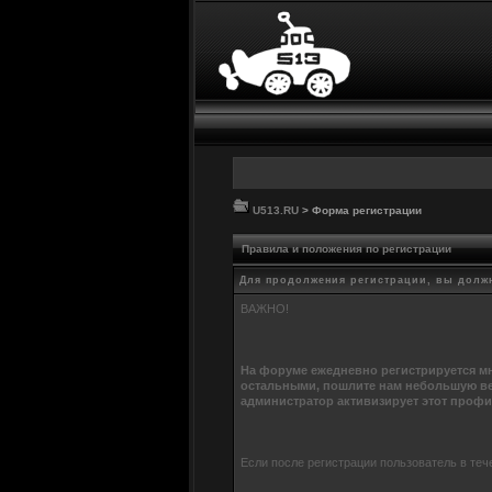
U513.RU
> Форма регистрации
Правила и положения по регистрации
Для продолжения регистрации, вы долж
ВАЖНО!
На форуме ежедневно регистрируется мн
остальными, пошлите нам небольшую ве
администратор активизирует этот профи
Если после регистрации пользователь в теч