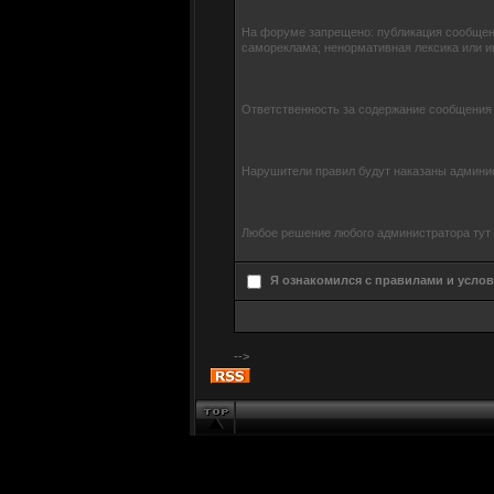
На форуме запрещено: публикация сообщени
самореклама; ненормативная лексика или 
Ответственность за содержание сообщения н
Нарушители правил будут наказаны админис
Любое решение любого администратора тут 
Я ознакомился с правилами и усло
-->