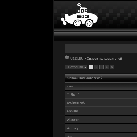
U513.RU
> Список пользователей
11 страниц
1
2
3
>
»
Список пользователей
Имя
***Яр***
a-chernyak
absurd
Alastor
Andrey
Art