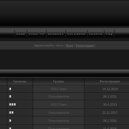
Здравствуйте, гость
(
Вход
|
Регистрация
)
Уровень
Группа
Регистрация
U513 Team
14.12.2023
Пользователи
26.2.2011
U513 Team
30.4.2013
Пользователи
22.11.2017
Пользователи
26.2.2011
Пользователи
11.4.2016