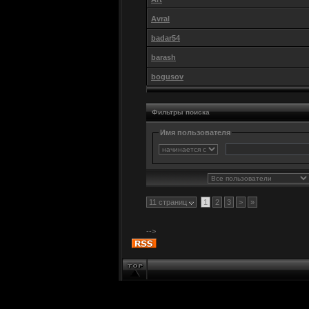
Avral
badar54
barash
bogusov
Фильтры поиска
Имя пользователя
11 страниц
1
2
3
>
»
-->