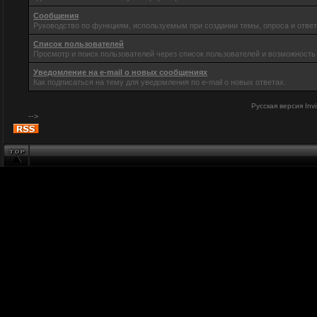
Сообщения
Руководство по функциям, используемым при создании темы, опроса и ответ
Список пользователей
Просмотр и поиск пользователей через список пользователей и возможность
Уведомление на e-mail о новых сообщениях
Как подписаться на тему для уведомления по e-mail о новых ответах.
Русская версия
Inv
-->