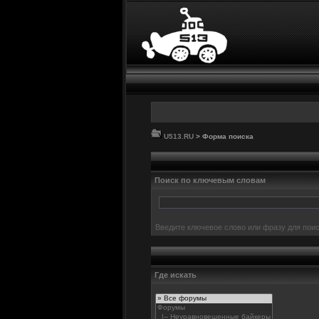
U513.RU
> Форма поиска
Поиск по ключевым словам
Введите ключевое слово или фразу для поис
Где искать