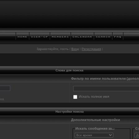
Здравствуйте, гость
(
Вход
|
Регистрация
)
Слова для поиска
Фильтр по имени пользователя (допол
Искать полное имя
ка.
Настройки поиска
Дополнительные настройки
Искать сообщения за...
Со