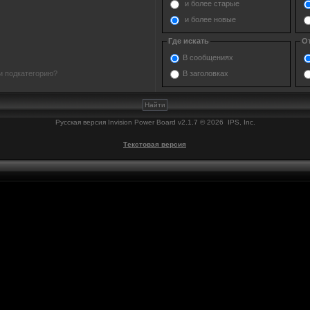
и более старые
и более новые
Где искать
О
В сообщениях
В заголовках
и подкатегорию?
Русская версия
Invision Power Board
v2.1.7 © 2026 IPS, Inc.
Текстовая версия