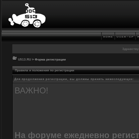
Здравству
U513.RU
> Форма регистрации
Правила и положения по регистрации
Для продолжения регистрации, вы должны принять нижеследующее:
ВАЖНО!
На форуме ежедневно регис