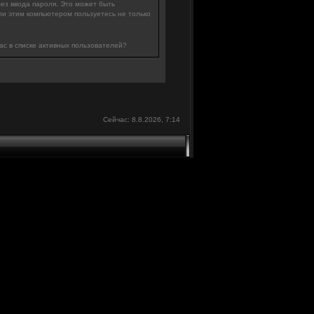
без ввода пароля. Это может быть
ли этим компьютером пользуетесь не только
ас в списке активных пользователей?
Сейчас: 8.8.2026, 7:14