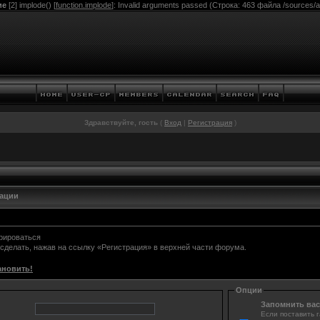
ие
[2] implode() [
function.implode
]: Invalid arguments passed (Строка: 463 файла /sources/ac
Здравствуйте, гость
(
Вход
|
Регистрация
)
зации
трироваться
 сделать, нажав на ссылку «Регистрация» в верхней части форума.
ановить!
Опции
Запомнить вас
Если поставить г