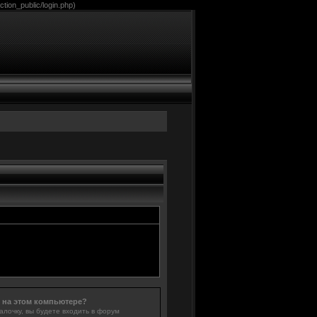
tion_public/login.php)
 на этом компьютере?
алочку, вы будете входить в форум