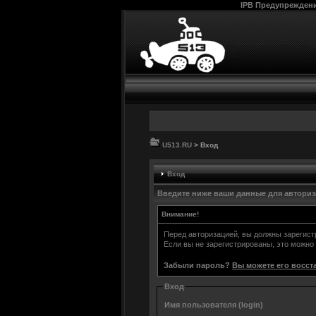
IPB Предупрежден
U513.RU
> Вход
Вход
Введите ниже ваши данные для автори
Внимание!
Перед авторизацией, вы должны зарегис
Если вы не зарегистрированы, это можно
Забыли пароль?
Вы можете его восст
Вход
Имя пользователя (login)