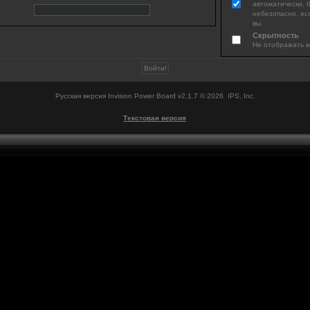
автоматически, 
небезопасно, ес
вы.
Скрытность
Не отображать в
Русская версия
Invision Power Board
v2.1.7 © 2026 IPS, Inc.
Текстовая версия