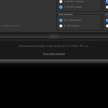
и более старые
и более новые
Где искать
О
В сообщениях
В заголовках
и подкатегорию?
Русская версия
Invision Power Board
v2.1.7 © 2026 IPS, Inc.
Текстовая версия