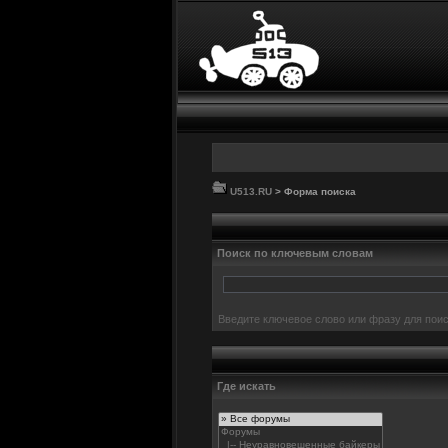
U513.RU
> Форма поиска
Поиск по ключевым словам
Введите ключевое слово или фразу для поис
Где искать