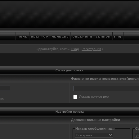
Здравствуйте, гость
(
Вход
|
Регистрация
)
Слова для поиска
Фильтр по имени пользователя (допол
Искать полное имя
ка.
Настройки поиска
Дополнительные настройки
Искать сообщения за...
Со